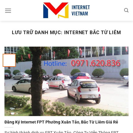
Chuyển
đến
nội
dung
LƯU TRỮ DANH MỤC:
INTERNET BẮC TỪ LIÊM
Đăng Ký Internet FPT Phường Xuân Tảo, Bắc Từ Liêm Giá Rẻ
Sự hình thành dịch vụ FPT Xuân Tảo. Công Ty Viễn Thông FPT