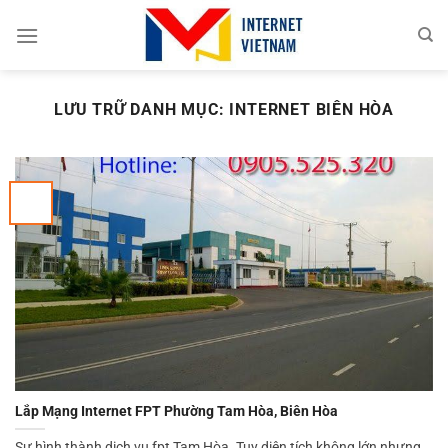
Chuyển
đến
nội
dung
LƯU TRỮ DANH MỤC:
INTERNET BIÊN HÒA
Lắp Mạng Internet FPT Phường Tam Hòa, Biên Hòa
Sự hình thành dịch vụ fpt Tam Hòa. Tuy diện tích không lớn nhưng