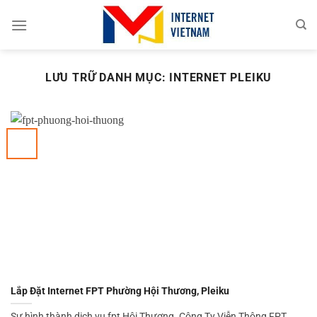
Chuyển
đến
nội
dung
LƯU TRỮ DANH MỤC:
INTERNET PLEIKU
Lắp Đặt Internet FPT Phường Hội Thương, Pleiku
Sự hình thành dịch vụ fpt Hội Thương. Công Ty Viễn Thông FPT