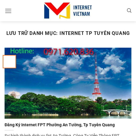
Chuyển
đến
nội
dung
LƯU TRỮ DANH MỤC:
INTERNET TP TUYÊN QUANG
Đăng Ký Internet FPT Phường An Tường, Tp Tuyên Quang
Sự hình thành dịch vụ fpt An Tường. Công Ty Viễn Thông FPT