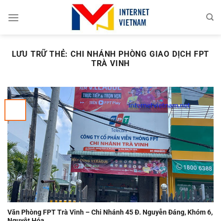
Chuyển
đến
nội
dung
LƯU TRỮ THẺ:
CHI NHÁNH PHÒNG GIAO DỊCH FPT
TRÀ VINH
Văn Phòng FPT Trà Vinh – Chi Nhánh 45 Đ. Nguyễn Đáng, Khóm 6,
Nguyệt Hóa