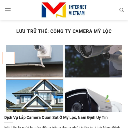
Chuyển
đến
nội
dung
LƯU TRỮ THẺ:
CÔNG TY CAMERA MỸ LỘC
Dịch Vụ Lắp Camera Quan Sát Ở Mỹ Lộc, Nam Định Uy Tín
Mỹ Lộc là một huyện đồng bằng đang phát triển tại tỉnh Nam Định.