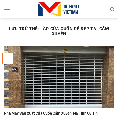
Chuyển
đến
nội
dung
LƯU TRỮ THẺ:
LẮP CỬA CUỐN RẺ ĐẸP TẠI CẨM
XUYÊN
Nhà Máy Sản Xuất Cửa Cuốn Cẩm Xuyên, Hà Tĩnh Uy Tín