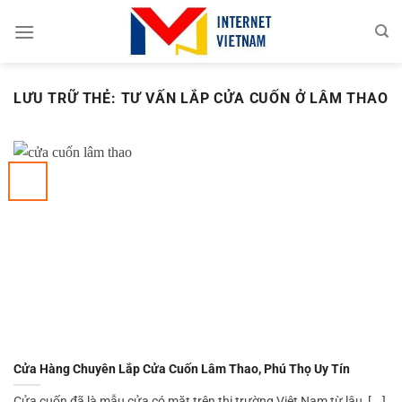
Chuyển
đến
nội
dung
LƯU TRỮ THẺ:
TƯ VẤN LẮP CỬA CUỐN Ở LÂM THAO
Cửa Hàng Chuyên Lắp Cửa Cuốn Lâm Thao, Phú Thọ Uy Tín
Cửa cuốn đã là mẫu cửa có mặt trên thị trường Việt Nam từ lâu, [...]