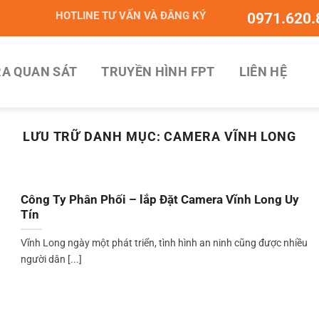
HOTLINE TƯ VẤN VÀ ĐĂNG KÝ
0971.620.
A QUAN SÁT
TRUYỀN HÌNH FPT
LIÊN HỆ
LƯU TRỮ DANH MỤC:
CAMERA VĨNH LONG
Công Ty Phân Phối – lắp Đặt Camera Vĩnh Long Uy
Tín
Vĩnh Long ngày một phát triển, tình hình an ninh cũng được nhiều
người dân [...]