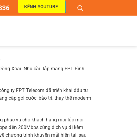
KÊNH YOUTUBE
836
C
ã Đồng Xoài. Nhu cầu lắp mạng FPT Bình
ông ty FPT Telecom đã triển khai đầu tư
âng cấp gói cước, bảo trì, thay thế moderm
àng phục vụ cho khách hàng mọi lúc mọi
Mbps đến 200Mbps cùng dịch vụ đi kèm
về chương trình khuyến mãi hiện tại, sau