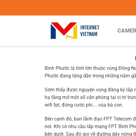
Chuyển
đến
nội
dung
CAMER
Bình Phước là tỉnh lớn thuộc vùng Đông Na
Phước đang tăng dần trong những năm gầ
Sớm thấy được nguyện vọng đăng ký lắp mạ
hạ tầng mở một số văn phòng tại vị trí tru
wifi fpt, đóng cước phí…. của bà con.
Bên cạnh đó, ban lãnh đạo FPT Telecom đã 
nơi. Khi có nhu cầu lắp mạng FPT Bình P
bên dưới. Sau đó gọi về đường dây nóng
0