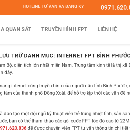
HOTLINE TƯ VẤN VÀ ĐĂNG KÝ
0971.620.
A QUAN SÁT
TRUYỀN HÌNH FPT
LIÊN HỆ
LƯU TRỮ DANH MỤC:
INTERNET FPT BÌNH PHƯỚ
m Bộ, diện tích lớn nhất miền Nam. Trung tâm kinh tế là thị x
n đây.
ng internet cùng truyền hình của người dân tỉnh Bình Phước, c
ng tâm của thành phố Đồng Xoài, để hỗ trợ kịp thời các vấn đề n
đào tạo một đội ngũ kỹ thuật viên trẻ trung nhiệt tình, sẵn s
hước, bạn có thể tham khảo các gói cước FPT tốc độ cao từ 22
971.620.836
để được chuyên viên FPT tư vấn thông tin chi tiết 