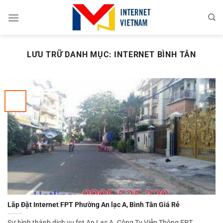
Chuyển
đến
nội
dung
LƯU TRỮ DANH MỤC:
INTERNET BÌNH TÂN
Lắp Đặt Internet FPT Phường An lạc A, Bình Tân Giá Rẻ
Sự hình thành dịch vụ fpt An Lạc A. Công Ty Viễn Thông FPT