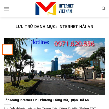
Chuyển
đến
nội
dung
LƯU TRỮ DANH MỤC:
INTERNET HẢI AN
Lắp Mạng Internet FPT Phường Tràng Cát, Quận Hải An
Sự hình thành dịch vụ fpt Tràng Cát. Công Ty Viễn Thông FPT