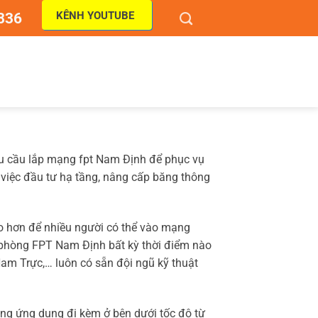
KÊNH YOUTUBE
836
hu cầu lắp mạng fpt Nam Định để phục vụ
 việc đầu tư hạ tầng, nâng cấp băng thông
ao hơn để nhiều người có thể vào mạng
ăn phòng FPT Nam Định bất kỳ thời điểm nào
Nam Trực,… luôn có sẵn đội ngũ kỹ thuật
ng ứng dụng đi kèm ở bên dưới tốc độ từ