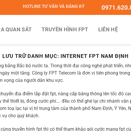
HOTLINE TƯ VẤN VÀ ĐĂNG KÝ
0971.620.
A QUAN SÁT
TRUYỀN HÌNH FPT
LIÊN HỆ
LƯU TRỮ DANH MỤC:
INTERNET FPT NAM ĐỊNH
 bằng Bắc bộ nước ta. Trong thời đại công nghệ phát triển, n
 ngày một tăng. Công ty FPT Telecom là đơn vị tiên phong trong
ện vọng của người dân khu vực.
chuyển địa điểm lắp đặt fpt, nâng cấp băng thông lên tốc độ c
ay thế thiết bị, đóng cước phí…. đều có thể ghé lại chi nhánh v
om toạ lạc tại vị trí trung tâm của thành phố Nam Định, Ý Yên, 
 vụ cho quý khách.
ùng truyền hình fpt thì có thể tham khảo gói cước mạng fpt cù