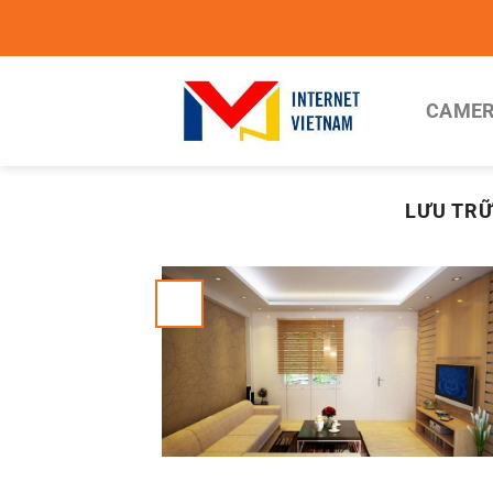
Chuyển
đến
nội
dung
CAMER
LƯU TRỮ