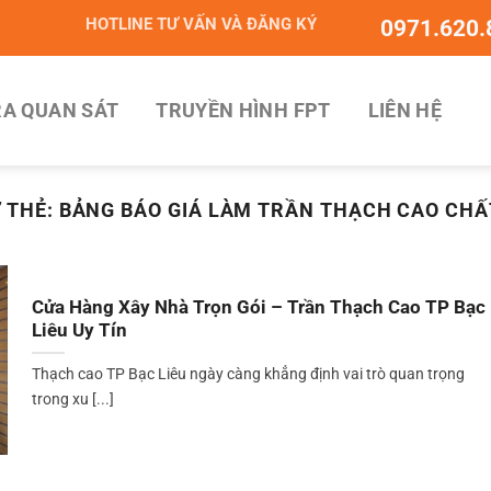
HOTLINE TƯ VẤN VÀ ĐĂNG KÝ
0971.620.
A QUAN SÁT
TRUYỀN HÌNH FPT
LIÊN HỆ
 THẺ:
BẢNG BÁO GIÁ LÀM TRẦN THẠCH CAO CH
Cửa Hàng Xây Nhà Trọn Gói – Trần Thạch Cao TP Bạc
Liêu Uy Tín
Thạch cao TP Bạc Liêu ngày càng khẳng định vai trò quan trọng
trong xu [...]