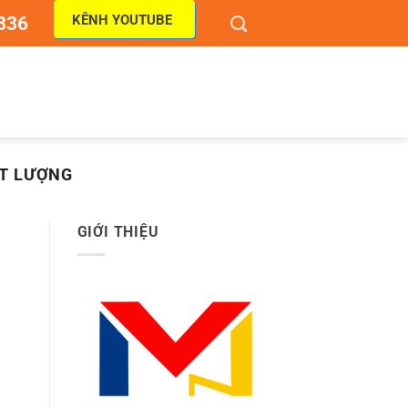
KÊNH YOUTUBE
836
ẤT LƯỢNG
GIỚI THIỆU