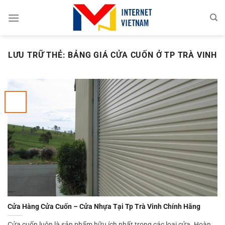
Chuyển
đến
nội
dung
LƯU TRỮ THẺ:
BẢNG GIÁ CỬA CUỐN Ở TP TRÀ VINH
Cửa Hàng Cửa Cuốn – Cửa Nhựa Tại Tp Trà Vinh Chính Hãng
Cửa cuốn luôn là sản phẩm hữu ích nhất trong các loại cửa. Hoàn