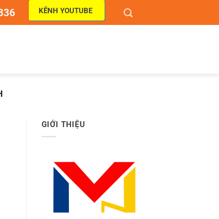
KÊNH YOUTUBE
836
H
GIỚI THIỆU