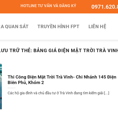
HOTLINE TƯ VẤN VÀ ĐĂNG KÝ
0971.620.
A QUAN SÁT
TRUYỀN HÌNH FPT
LIÊN HỆ
LƯU TRỮ THẺ:
BẢNG GIÁ ĐIỆN MẶT TRỜI TRÀ VIN
Thi Công Điện Mặt Trời Trà Vinh- Chi Nhánh 145 Điện
Biên Phủ, Khóm 2
Các hộ gia đình và chủ đầu tư ở Trà Vinh đang tìm kiếm giải [...]