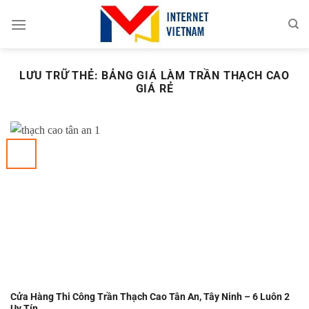
Chuyển
đến
nội
dung
LƯU TRỮ THẺ:
BẢNG GIÁ LÀM TRẦN THẠCH CAO
GIÁ RẺ
Cửa Hàng Thi Công Trần Thạch Cao Tân An, Tây Ninh – 6 Luôn 2
Uy Tín