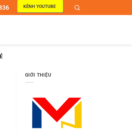
KÊNH YOUTUBE
836
Ẻ
GIỚI THIỆU