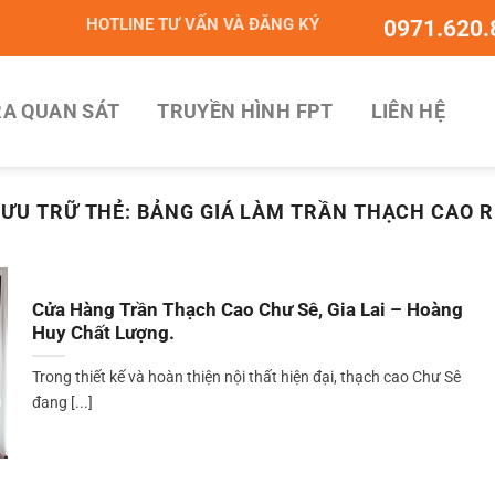
HOTLINE TƯ VẤN VÀ ĐĂNG KÝ
0971.620.
A QUAN SÁT
TRUYỀN HÌNH FPT
LIÊN HỆ
LƯU TRỮ THẺ:
BẢNG GIÁ LÀM TRẦN THẠCH CAO R
Cửa Hàng Trần Thạch Cao Chư Sê, Gia Lai – Hoàng
Huy Chất Lượng.
Trong thiết kế và hoàn thiện nội thất hiện đại, thạch cao Chư Sê
đang [...]