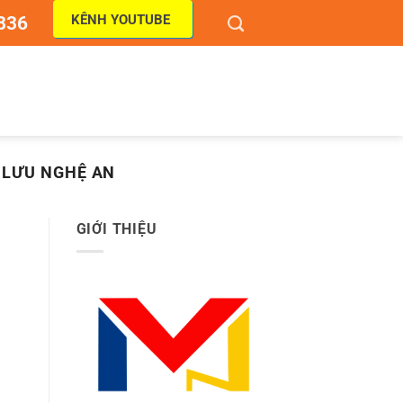
KÊNH YOUTUBE
836
 LƯU NGHỆ AN
GIỚI THIỆU
]