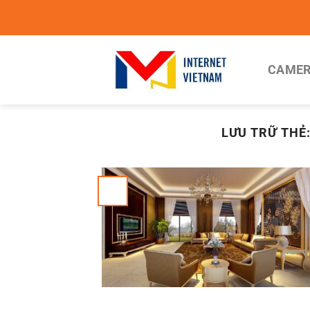
Chuyển
đến
nội
dung
CAMER
LƯU TRỮ THẺ