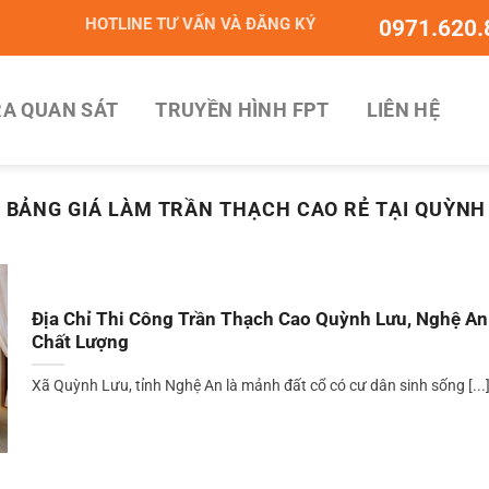
HOTLINE TƯ VẤN VÀ ĐĂNG KÝ
0971.620.
A QUAN SÁT
TRUYỀN HÌNH FPT
LIÊN HỆ
:
BẢNG GIÁ LÀM TRẦN THẠCH CAO RẺ TẠI QUỲNH
Địa Chỉ Thi Công Trần Thạch Cao Quỳnh Lưu, Nghệ An
Chất Lượng
Xã Quỳnh Lưu, tỉnh Nghệ An là mảnh đất cổ có cư dân sinh sống [...