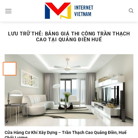
Chuyển
đến
nội
dung
LƯU TRỮ THẺ:
BẢNG GIÁ THI CÔNG TRẦN THẠCH
CAO TẠI QUẢNG ĐIỀN HUẾ
Cửa Hàng Cơ Khí Xây Dựng – Trần Thạch Cao Quảng Điền, Huế
Chất Lượng.