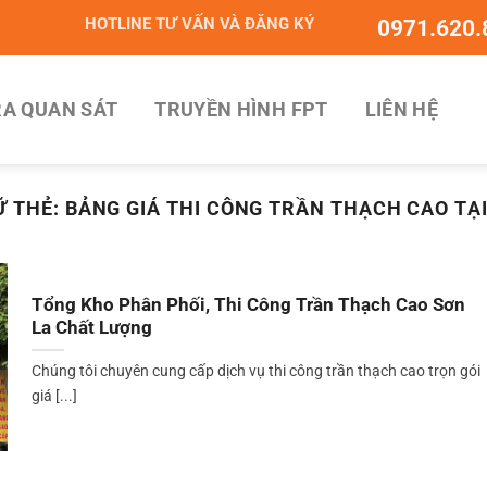
HOTLINE TƯ VẤN VÀ ĐĂNG KÝ
0971.620.
A QUAN SÁT
TRUYỀN HÌNH FPT
LIÊN HỆ
Ữ THẺ:
BẢNG GIÁ THI CÔNG TRẦN THẠCH CAO TẠI
Tổng Kho Phân Phối, Thi Công Trần Thạch Cao Sơn
La Chất Lượng
Chúng tôi chuyên cung cấp dịch vụ thi công trần thạch cao trọn gói
giá [...]