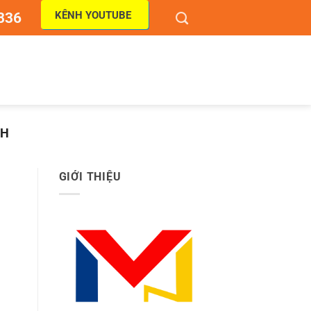
KÊNH YOUTUBE
836
NH
GIỚI THIỆU