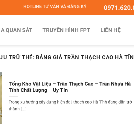
HOTLINE TƯ VẤN VÀ ĐĂNG KÝ
0971.620.
A QUAN SÁT
TRUYỀN HÌNH FPT
LIÊN HỆ
ƯU TRỮ THẺ:
BẢNG GIÁ TRẦN THẠCH CAO HÀ TĨ
Tổng Kho Vật Liệu – Trần Thạch Cao – Trần Nhựa Hà
Tĩnh Chất Lượng – Uy Tín
Trong xu hướng xây dựng hiện đại, thạch cao Hà Tĩnh đang dần trở
thành [...]