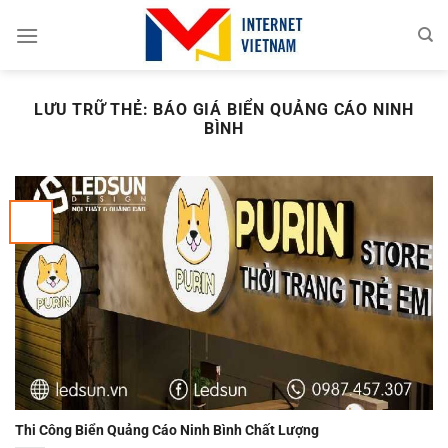
Chuyển
đến
nội
dung
LƯU TRỮ THẺ:
BÁO GIÁ BIỂN QUẢNG CÁO NINH
BÌNH
Thi Công Biển Quảng Cáo Ninh Bình Chất Lượng