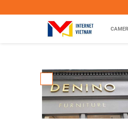
Chuyển
đến
nội
dung
CAMER