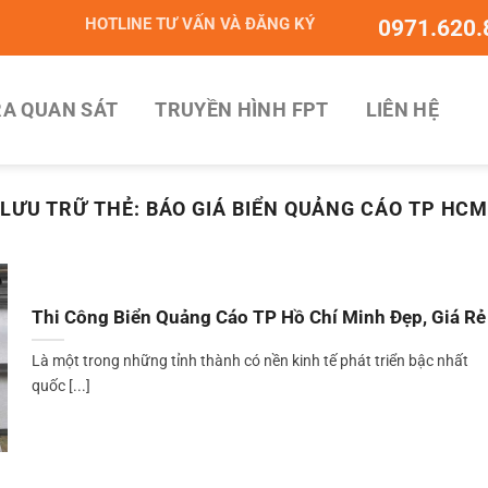
HOTLINE TƯ VẤN VÀ ĐĂNG KÝ
0971.620.
A QUAN SÁT
TRUYỀN HÌNH FPT
LIÊN HỆ
LƯU TRỮ THẺ:
BÁO GIÁ BIỂN QUẢNG CÁO TP HC
Thi Công Biển Quảng Cáo TP Hồ Chí Minh Đẹp, Giá Rẻ
Là một trong những tỉnh thành có nền kinh tế phát triển bậc nhất
quốc [...]