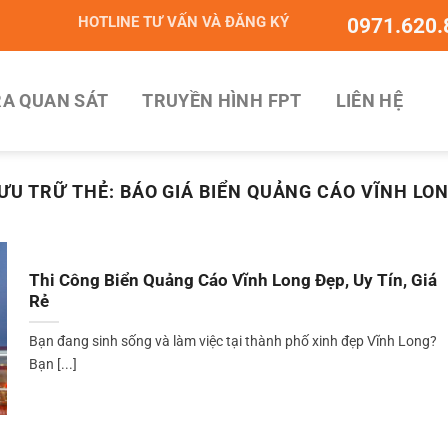
HOTLINE TƯ VẤN VÀ ĐĂNG KÝ
0971.620.
A QUAN SÁT
TRUYỀN HÌNH FPT
LIÊN HỆ
ƯU TRỮ THẺ:
BÁO GIÁ BIỂN QUẢNG CÁO VĨNH LO
Thi Công Biển Quảng Cáo Vĩnh Long Đẹp, Uy Tín, Giá
Rẻ
Bạn đang sinh sống và làm việc tại thành phố xinh đẹp Vĩnh Long?
Bạn [...]