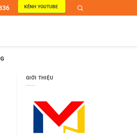
KÊNH YOUTUBE
836
NG
GIỚI THIỆU