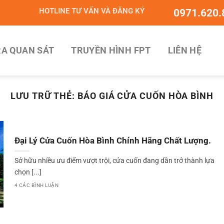
HOTLINE TƯ VẤN VÀ ĐĂNG KÝ
0971.620.
A QUAN SÁT
TRUYỀN HÌNH FPT
LIÊN HỆ
LƯU TRỮ THẺ:
BÁO GIÁ CỬA CUỐN HÒA BÌNH
Đại Lý Cửa Cuốn Hòa Bình Chính Hãng Chất Lượng.
Sở hữu nhiều ưu điểm vượt trội, cửa cuốn đang dần trở thành lựa
chọn [...]
4 CÁC BÌNH LUẬN