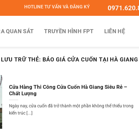
HOTLINE TƯ VẤN VÀ ĐĂNG KÝ
0971.620.
A QUAN SÁT
TRUYỀN HÌNH FPT
LIÊN HỆ
LƯU TRỮ THẺ:
BÁO GIÁ CỬA CUỐN TẠI HÀ GIANG
Cửa Hàng Thi Công Cửa Cuốn Hà Giang Siêu Rẻ –
Chất Lượng
Ngày nay, cửa cuốn đã trở thành một phần không thể thiếu trong
kiến trúc [...]