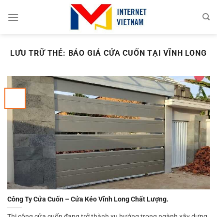
Chuyển
đến
nội
dung
LƯU TRỮ THẺ:
BÁO GIÁ CỬA CUỐN TẠI VĨNH LONG
Công Ty Cửa Cuốn – Cửa Kéo Vĩnh Long Chất Lượng.
Thi công cửa cuốn đang trở thành xu hướng trong ngành xây dựng