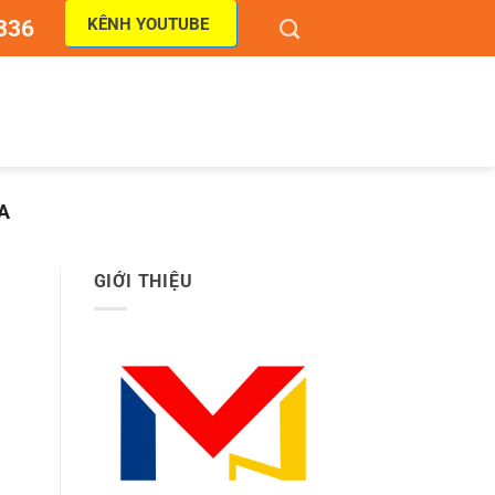
KÊNH YOUTUBE
836
A
GIỚI THIỆU