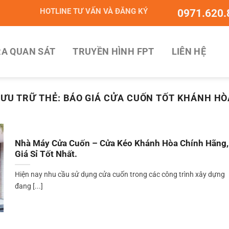
HOTLINE TƯ VẤN VÀ ĐĂNG KÝ
0971.620.
A QUAN SÁT
TRUYỀN HÌNH FPT
LIÊN HỆ
LƯU TRỮ THẺ:
BÁO GIÁ CỬA CUỐN TỐT KHÁNH HÒ
Nhà Máy Cửa Cuốn – Cửa Kéo Khánh Hòa Chính Hãng,
Giá Sỉ Tốt Nhất.
Hiện nay nhu cầu sử dụng cửa cuốn trong các công trình xây dựng
đang [...]