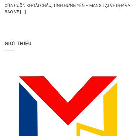
CỬA CUỐN KHOÁI CHÂU, TỈNH HƯNG YÊN – MANG LẠI VẺ ĐẸP VÀ
BẢO VỆ [...]
GIỚI THIỆU