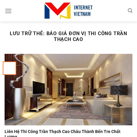
Chuyển
đến
nội
dung
LƯU TRỮ THẺ:
BÁO GIÁ ĐƠN VỊ THI CÔNG TRẦN
THẠCH CAO
Liên Hệ Thi Công Trần Thạch Cao Châu Thành Bến Tre Chất
Lượng