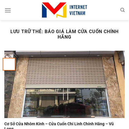
Chuyển
đến
nội
dung
LƯU TRỮ THẺ:
BÁO GIÁ LÀM CỬA CUỐN CHÍNH
HÃNG
Cơ Sở Cửa Nhôm Kính – Cửa Cuốn Chí Linh Chính Hãng – Vũ
Long.