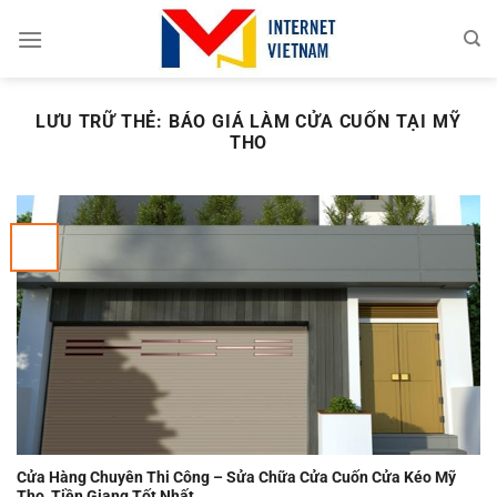
Chuyển
đến
nội
dung
LƯU TRỮ THẺ:
BÁO GIÁ LÀM CỬA CUỐN TẠI MỸ
THO
Cửa Hàng Chuyên Thi Công – Sửa Chữa Cửa Cuốn Cửa Kéo Mỹ
Tho, Tiền Giang Tốt Nhất.