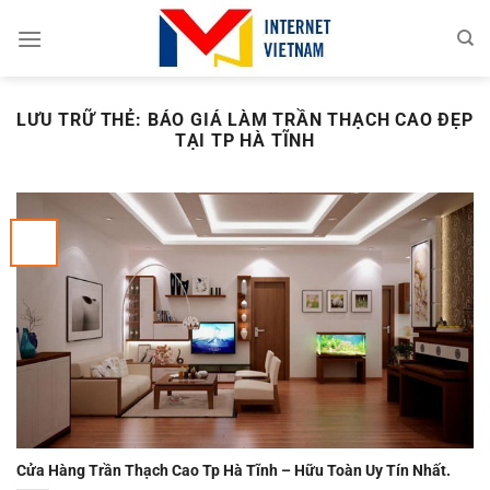
Chuyển
đến
nội
dung
LƯU TRỮ THẺ:
BÁO GIÁ LÀM TRẦN THẠCH CAO ĐẸP
TẠI TP HÀ TĨNH
Cửa Hàng Trần Thạch Cao Tp Hà Tĩnh – Hữu Toàn Uy Tín Nhất.