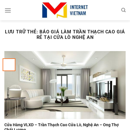
Chuyển
đến
nội
dung
LƯU TRỮ THẺ:
BÁO GIÁ LÀM TRẦN THẠCH CAO GIÁ
RẺ TẠI CỬA LÒ NGHỆ AN
Cửa Hàng VLXD – Trần Thạch Cao Cửa Lò, Nghệ An – Ong Thợ
Chất Lượng