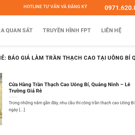
HOTLINE TƯ VẤN VÀ ĐĂNG KÝ
0971.620.
A QUAN SÁT
TRUYỀN HÌNH FPT
LIÊN HỆ
HẺ:
BÁO GIÁ LÀM TRẦN THẠCH CAO TẠI UÔNG BÍ 
Cửa Hàng Trần Thạch Cao Uông Bí, Quảng Ninh – Lê
Trường Giá Rẻ
Trong những năm gần đây, nhu cầu thi công trần thạch cao Uông Bí
ngày [...]