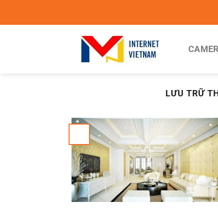
Chuyển
đến
nội
dung
CAMER
LƯU TRỮ T