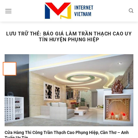
Chuyển
đến
nội
dung
LƯU TRỮ THẺ:
BÁO GIÁ LÀM TRẦN THẠCH CAO UY
TÍN HUYỆN PHỤNG HIỆP
Cửa Hàng Thi Công Trần Thạch Cao Phụng Hiệp, Cần Thơ – Anh
Tuấn Uy Tín