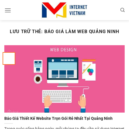
Chuyển
đến
nội
dung
LƯU TRỮ THẺ:
BÁO GIÁ LÀM WEB QUẢNG NINH
Báo Giá Thiết Kế Website Trọn Gói Rẻ Nhất Tại Quảng Ninh
Trong cuộc sống hằng ngày, mỗi chúng ta đều cần sử dụng Internet