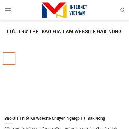
Chuyển
đến
nội
dung
LƯU TRỮ THẺ:
BÁO GIÁ LÀM WEBSITE ĐĂK NÔNG
Báo Giá Thiết Kế Website Chuyên Nghiệp Tại Đăk Nông
Công nghệ thông tin đang không ngừng phát triển. Khi các hình