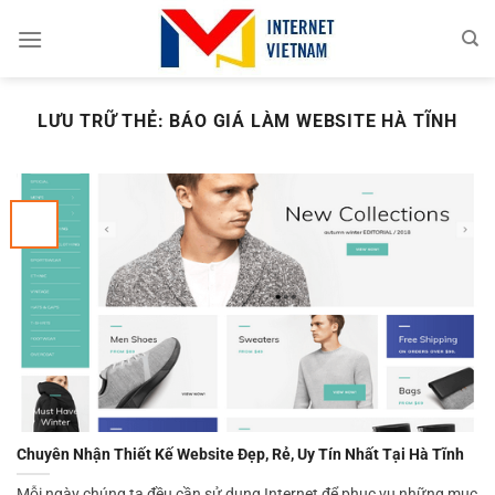
Chuyển
đến
nội
dung
LƯU TRỮ THẺ:
BÁO GIÁ LÀM WEBSITE HÀ TĨNH
Chuyên Nhận Thiết Kế Website Đẹp, Rẻ, Uy Tín Nhất Tại Hà Tĩnh
Mỗi ngày chúng ta đều cần sử dụng Internet để phục vụ những mục