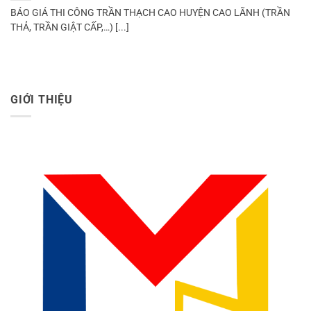
BÁO GIÁ THI CÔNG TRẦN THẠCH CAO HUYỆN CAO LÃNH (TRẦN
THẢ, TRẦN GIẬT CẤP,…) [...]
GIỚI THIỆU