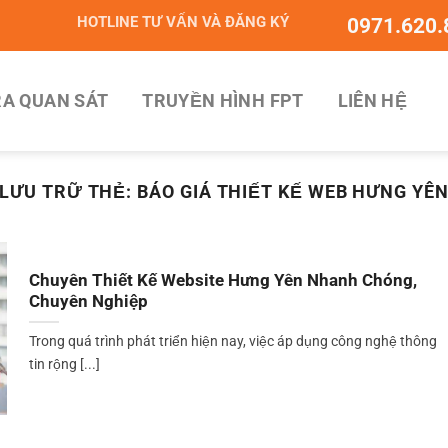
HOTLINE TƯ VẤN VÀ ĐĂNG KÝ
0971.620.
A QUAN SÁT
TRUYỀN HÌNH FPT
LIÊN HỆ
LƯU TRỮ THẺ:
BÁO GIÁ THIẾT KẾ WEB HƯNG YÊ
Chuyên Thiết Kế Website Hưng Yên Nhanh Chóng,
Chuyên Nghiệp
Trong quá trình phát triển hiện nay, việc áp dụng công nghệ thông
tin rộng [...]