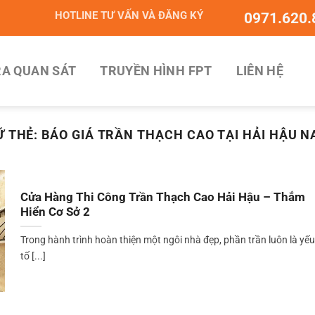
HOTLINE TƯ VẤN VÀ ĐĂNG KÝ
0971.620.
A QUAN SÁT
TRUYỀN HÌNH FPT
LIÊN HỆ
Ữ THẺ:
BÁO GIÁ TRẦN THẠCH CAO TẠI HẢI HẬU N
Cửa Hàng Thi Công Trần Thạch Cao Hải Hậu – Thắm
Hiển Cơ Sở 2
Trong hành trình hoàn thiện một ngôi nhà đẹp, phần trần luôn là yếu
tố [...]