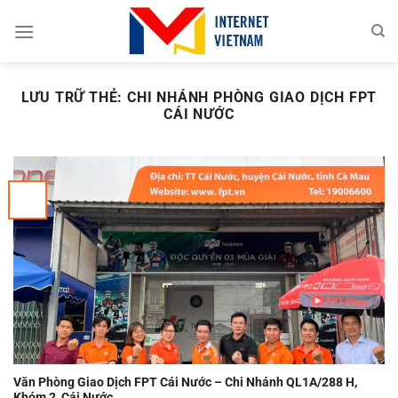
Chuyển
đến
nội
dung
LƯU TRỮ THẺ:
CHI NHÁNH PHÒNG GIAO DỊCH FPT
CÁI NƯỚC
Văn Phòng Giao Dịch FPT Cái Nước – Chi Nhánh QL1A/288 H,
Khóm 2, Cái Nước