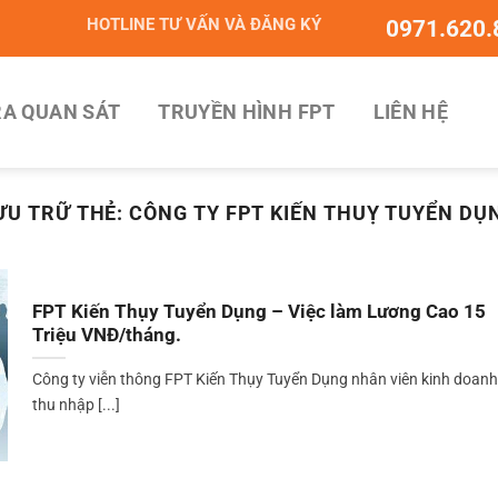
HOTLINE TƯ VẤN VÀ ĐĂNG KÝ
0971.620.
A QUAN SÁT
TRUYỀN HÌNH FPT
LIÊN HỆ
ƯU TRỮ THẺ:
CÔNG TY FPT KIẾN THUỴ TUYỂN DỤ
FPT Kiến Thụy Tuyển Dụng – Việc làm Lương Cao 15
Triệu VNĐ/tháng.
Công ty viễn thông FPT Kiến Thụy Tuyển Dụng nhân viên kinh doanh
thu nhập [...]