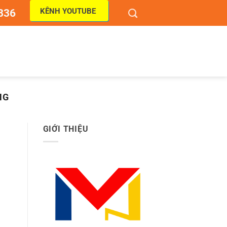
KÊNH YOUTUBE
836
NG
GIỚI THIỆU