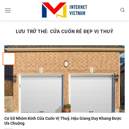
Chuyển
đến
nội
dung
LƯU TRỮ THẺ:
CỬA CUỐN RẺ ĐẸP VỊ THUỶ
Cơ Sở Nhôm Kính Cửa Cuốn Vị Thuỷ, Hậu Giang Duy Khang Được
Ưa Chuộng