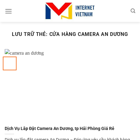
Chuyển
đến
nội
dung
LƯU TRỮ THẺ:
CỬA HÀNG CAMERA AN DƯƠNG
Dịch Vụ Lắp Đặt Camera An Dương, tp Hải Phòng Giá Rẻ
Dịch vụ lắp đặt camera An Dương – Đáp ứng yêu cầu khách hàng