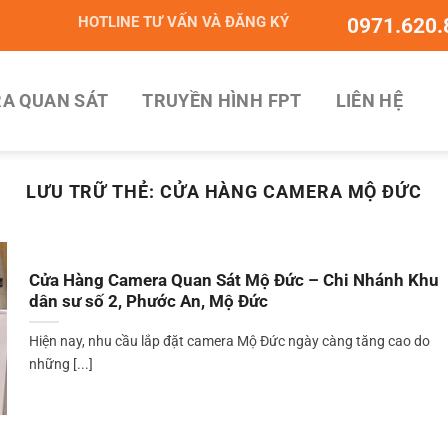
HOTLINE TƯ VẤN VÀ ĐĂNG KÝ
0971.620.
A QUAN SÁT
TRUYỀN HÌNH FPT
LIÊN HỆ
LƯU TRỮ THẺ:
CỬA HÀNG CAMERA MỘ ĐỨC
Cửa Hàng Camera Quan Sát Mộ Đức – Chi Nhánh Khu
dân sư số 2, Phước An, Mộ Đức
Hiện nay, nhu cầu lắp đặt camera Mộ Đức ngày càng tăng cao do
những [...]