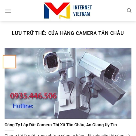
Chuyển
đến
nội
dung
LƯU TRỮ THẺ:
CỬA HÀNG CAMERA TÂN CHÂU
Công Ty Lắp Đặt Camera Thị Xã Tân Châu, An Giang Uy Tín
Chúng tôi là một trong những công ty hàng đầu chuyên thi công và