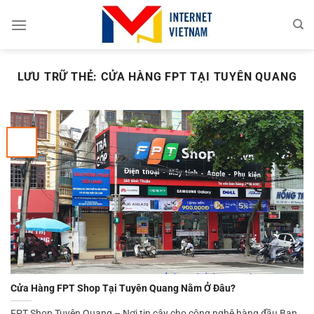
Chuyển
đến
nội
dung
LƯU TRỮ THẺ:
CỬA HÀNG FPT TẠI TUYÊN QUANG
Cửa Hàng FPT Shop Tại Tuyên Quang Nằm Ở Đâu?
FPT Shop Tuyên Quang – Nơi tin cậy cho công nghệ hàng đầu Bạn